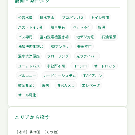
設備・条件タグ
公営水道
排水下水
プロパンガス
トイレ専用
バス・トイレ別
駐車場有
ペット不可
給湯
バス専用
室内洗濯機置き場
地デジ対応
石油暖房
洗髪洗面化粧台
BSアンテナ
楽器不可
温水洗浄便座
フローリング
光ファイバー
ユニットバス
事務所不可
IHコンロ
オートロック
バルコニー
カードキーシステム
TVドアホン
敷金礼金0
暖房
防犯カメラ
エレベータ
オール電化
エリアから探す
［地域］北海道-（その他）