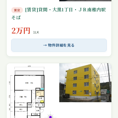
[賃貸]貸間・大黒1丁目・ＪＲ南稚内駅
賃貸
そば
2万円
1LK
→ 物件詳細を見る