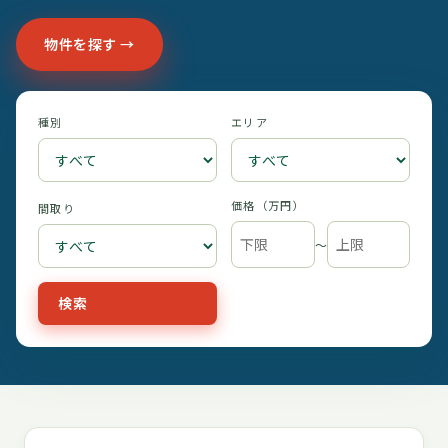
物件を探す →
種別
エリア
価格（万円）
間取り
〜
検索