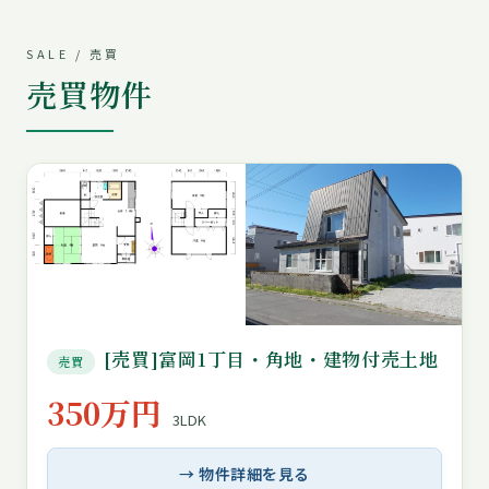
SALE / 売買
売買物件
[売買]富岡1丁目・角地・建物付売土地
売買
350万円
3LDK
→ 物件詳細を見る