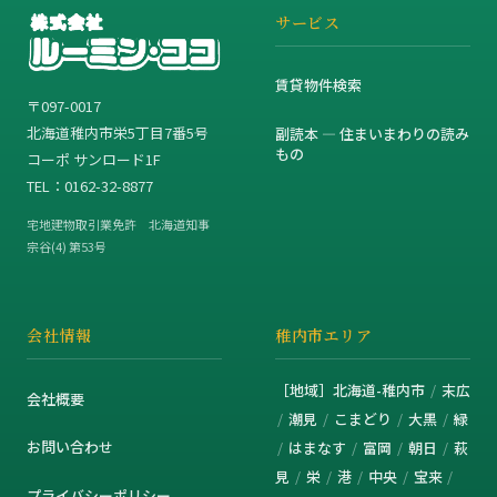
サービス
賃貸物件検索
〒097-0017
北海道稚内市栄5丁目7番5号
副読本 — 住まいまわりの読み
もの
コーポ サンロード1F
TEL：0162-32-8877
宅地建物取引業免許 北海道知事
宗谷(4) 第53号
会社情報
稚内市エリア
［地域］北海道-稚内市
末広
会社概要
潮見
こまどり
大黒
緑
お問い合わせ
はまなす
富岡
朝日
萩
見
栄
港
中央
宝来
プライバシーポリシー