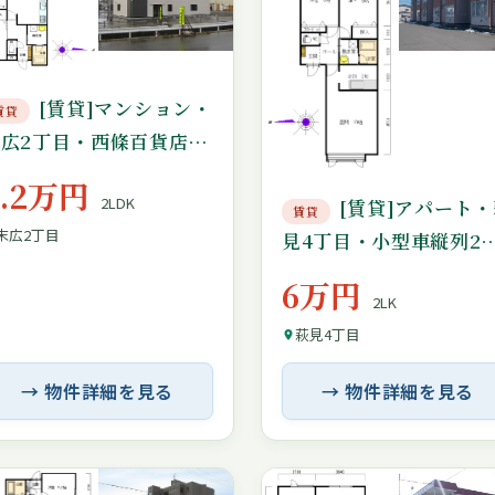
[賃貸]マンション・
賃貸
末広2丁目・西條百貨店裏
側
7.2万円
2LDK
[賃貸]アパート・
賃貸
末広2丁目
見4丁目・小型車縦列2
駐車可能
6万円
2LK
萩見4丁目
→ 物件詳細を見る
→ 物件詳細を見る