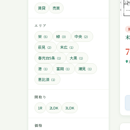
賃貸
売買
エリア
栄
緑
中央
（5）
（3）
（2）
萩見
末広
（2）
（1）
春光台5条
大黒
（1）
（1）
港
富岡
潮見
（1）
（1）
（1）
恵比須
（1）
間取り
1R
2LDK
3LDK
価格