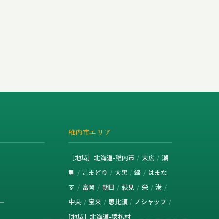
稚内市エリア
［地域］北海道-稚内市
末広
潮
見
こまどり
大黒
緑
はまな
す
富岡
朝日
萩見
栄
港
中央
宝来
恵比須
ノシャップ
ー
[地域］北海道-猿払村