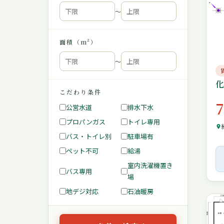
〜
面積（m²）
〜
こだわり条件
公営水道
排水下水
プロパンガス
トイレ専用
バス・トイレ別
駐車場有
ペット不可
給湯
室内洗濯機置き
バス専用
場
地デジ対応
石油暖房