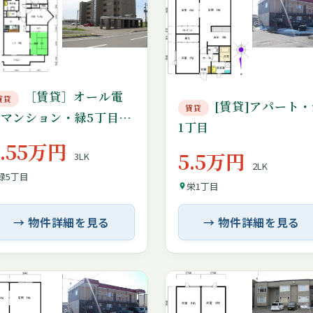
［賃貸］オール電
賃貸
[賃貸]アパート・
賃貸
化マンション・緑5丁目・
1丁目
4階眺望良好・クロス一部
7.55万円
5.5万円
3LK
張替
2LK
緑5丁目
栄1丁目
→ 物件詳細を見る
→ 物件詳細を見る