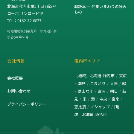
北海道稚内市栄5丁目7番5号
副読本 — 住まいまわりの読み
もの
コーポ サンロード1F
TEL：0162-32-8877
宅地建物取引業免許 北海道知事
宗谷(4) 第53号
会社情報
稚内市エリア
［地域］北海道-稚内市
末広
会社概要
潮見
こまどり
大黒
緑
お問い合わせ
はまなす
富岡
朝日
萩
見
栄
港
中央
宝来
プライバシーポリシー
恵比須
ノシャップ
[地
域］北海道-猿払村