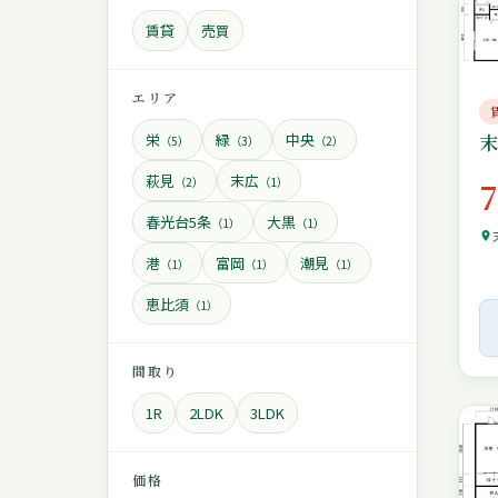
賃貸
売買
エリア
栄
緑
中央
（5）
（3）
（2）
萩見
末広
（2）
（1）
春光台5条
大黒
（1）
（1）
港
富岡
潮見
（1）
（1）
（1）
恵比須
（1）
間取り
1R
2LDK
3LDK
価格