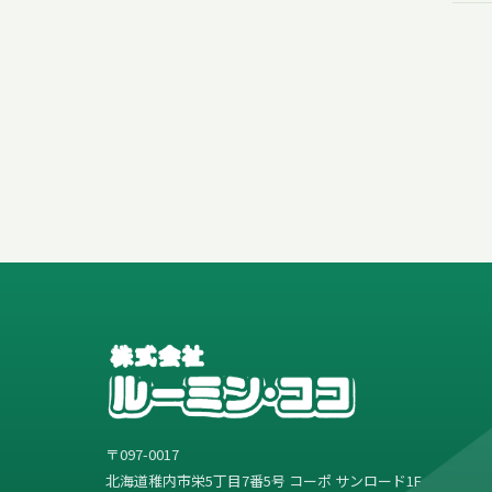
〒097-0017
北海道稚内市栄5丁目7番5号 コーポ サンロード1F