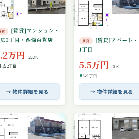
[賃貸]マンション・
賃貸
末広2丁目・西條百貨店裏
[賃貸]アパート・
賃貸
側
1丁目
7.2万円
2LDK
5.5万円
末広2丁目
2LK
栄1丁目
→ 物件詳細を見る
→ 物件詳細を見る