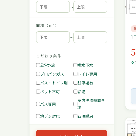
〜
面積（m²）
1
〜
こだわり条件
公営水道
排水下水
プロパンガス
トイレ専用
バス・トイレ別
駐車場有
ペット不可
給湯
室内洗濯機置き
バス専用
場
地デジ対応
石油暖房