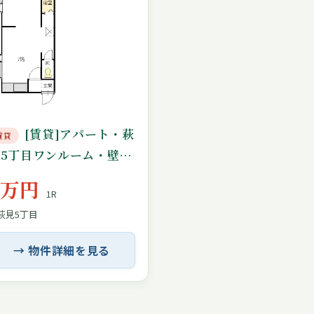
[賃貸]アパート・萩
賃貸
見5丁目ワンルーム・壁紙
張替済み・仲介手数料無
3万円
1R
し
萩見5丁目
→ 物件詳細を見る