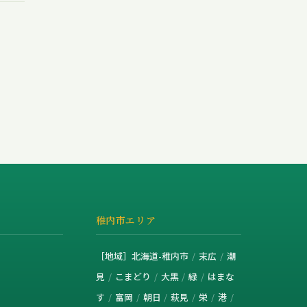
稚内市エリア
［地域］北海道-稚内市
末広
潮
見
こまどり
大黒
緑
はまな
す
富岡
朝日
萩見
栄
港