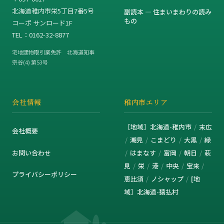
北海道稚内市栄5丁目7番5号
副読本 — 住まいまわりの読み
もの
コーポ サンロード1F
TEL：0162-32-8877
宅地建物取引業免許 北海道知事
宗谷(4) 第53号
会社情報
稚内市エリア
［地域］北海道-稚内市
末広
会社概要
潮見
こまどり
大黒
緑
お問い合わせ
はまなす
富岡
朝日
萩
見
栄
港
中央
宝来
プライバシーポリシー
恵比須
ノシャップ
[地
域］北海道-猿払村