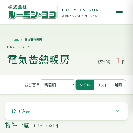
ROOM IN KOKO
WAKKANAI · HOKKAIDO
home
電気蓄熱暖房
PROPERTY
電気蓄熱暖房
1
該当物件
件
並び替え
タイル
リスト
地図
絞り込み
物件一覧
1-1件 / 全1件