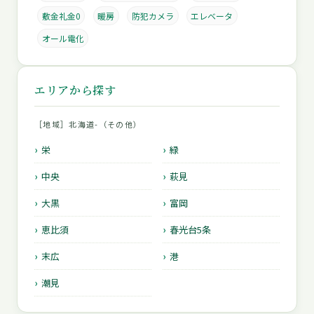
敷金礼金0
暖房
防犯カメラ
エレベータ
オール電化
エリアから探す
［地域］北海道-（その他）
栄
緑
中央
萩見
大黒
富岡
恵比須
春光台5条
末広
港
潮見