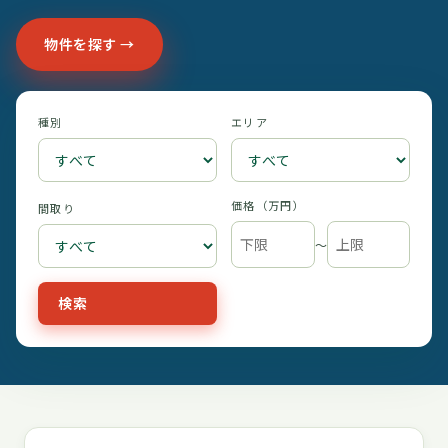
物件を探す →
種別
エリア
価格（万円）
間取り
〜
検索