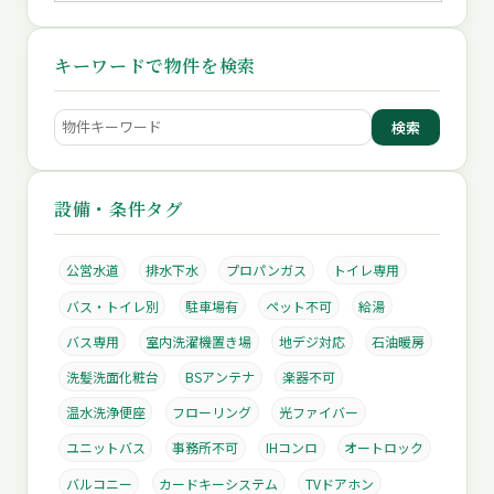
キーワードで物件を検索
検索
設備・条件タグ
公営水道
排水下水
プロパンガス
トイレ専用
バス・トイレ別
駐車場有
ペット不可
給湯
バス専用
室内洗濯機置き場
地デジ対応
石油暖房
洗髪洗面化粧台
BSアンテナ
楽器不可
温水洗浄便座
フローリング
光ファイバー
ユニットバス
事務所不可
IHコンロ
オートロック
バルコニー
カードキーシステム
TVドアホン