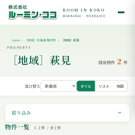
ROOM IN KOKO
WAKKANAI · HOKKAIDO
home
［地域］北海道-稚内市
［地域］萩見
PROPERTY
［地域］萩見
2
該当物件
件
並び替え
タイル
リスト
地図
絞り込み
物件一覧
1-2件 / 全2件