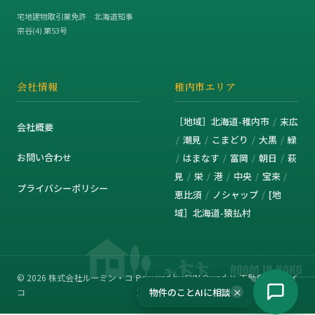
宅地建物取引業免許 北海道知事
宗谷(4) 第53号
会社情報
稚内市エリア
［地域］北海道-稚内市
末広
会社概要
潮見
こまどり
大黒
緑
お問い合わせ
はまなす
富岡
朝日
萩
見
栄
港
中央
宝来
プライバシーポリシー
恵比須
ノシャップ
[地
域］北海道-猿払村
© 2026 株式会社ルーミン・コ
Powered by SYN Ownd × 不動産プラグイ
物件のことAIに相談
×
コ
ン